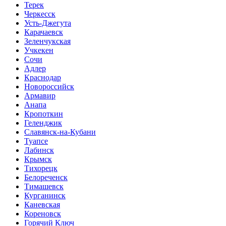
Терек
Черкесск
Усть-Джегута
Карачаевск
Зеленчукская
Учкекен
Сочи
Адлер
Краснодар
Новороссийск
Армавир
Анапа
Кропоткин
Геленджик
Славянск-на-Кубани
Туапсе
Лабинск
Крымск
Тихорецк
Белореченск
Тимашевск
Курганинск
Каневская
Кореновск
Горячий Ключ