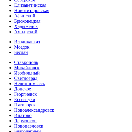
Елизаветинская
Новотитаровская
Афипский
Брюховецкая
Хадыженск
Ахтырский
Владикавказ
Моздок
Беслан
Ставрополь
Михайловск
Изобильный
Светлоград
Невинномысск
Донское
Георгиевск
Ессентуки
Пятигорск
Новоалександровск
Ипатово
Лермонтов
Новопавловск
Благодарный