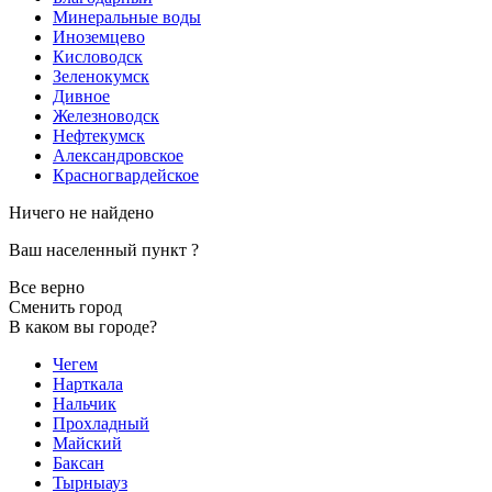
Минеральные воды
Иноземцево
Кисловодск
Зеленокумск
Дивное
Железноводск
Нефтекумск
Александровское
Красногвардейское
Ничего не найдено
Ваш населенный пункт
?
Все верно
Сменить город
В каком вы городе?
Чегем
Нарткала
Нальчик
Прохладный
Майский
Баксан
Тырныауз