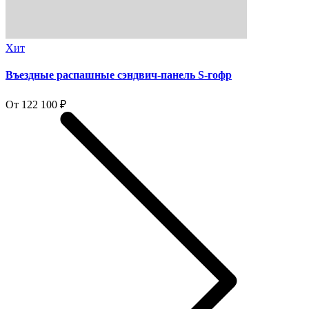
Хит
Въездные распашные сэндвич-панель S-гофр
От 122 100 ₽