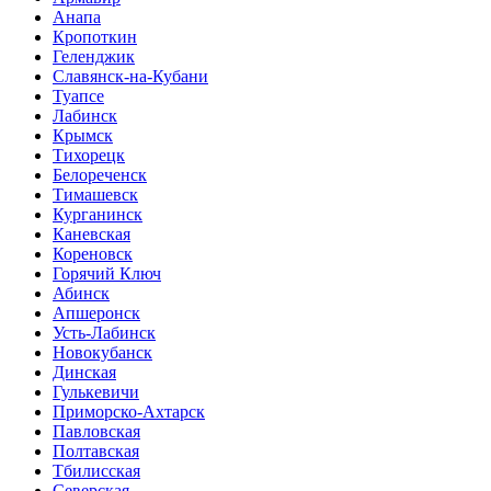
Анапа
Кропоткин
Геленджик
Славянск-на-Кубани
Туапсе
Лабинск
Крымск
Тихорецк
Белореченск
Тимашевск
Курганинск
Каневская
Кореновск
Горячий Ключ
Абинск
Апшеронск
Усть-Лабинск
Новокубанск
Динская
Гулькевичи
Приморско-Ахтарск
Павловская
Полтавская
Тбилисская
Северская