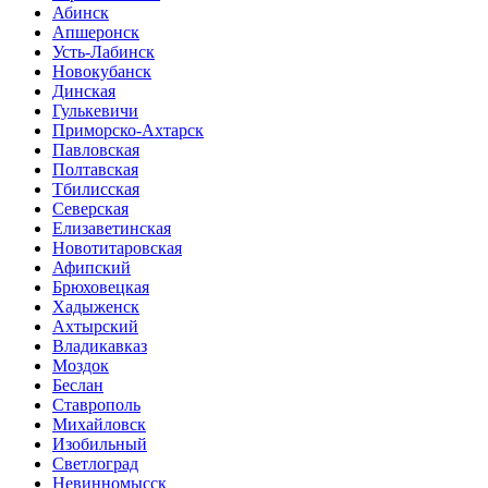
Абинск
Апшеронск
Усть-Лабинск
Новокубанск
Динская
Гулькевичи
Приморско-Ахтарск
Павловская
Полтавская
Тбилисская
Северская
Елизаветинская
Новотитаровская
Афипский
Брюховецкая
Хадыженск
Ахтырский
Владикавказ
Моздок
Беслан
Ставрополь
Михайловск
Изобильный
Светлоград
Невинномысск