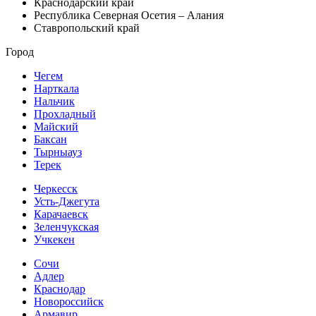
Краснодарский край
Республика Северная Осетия – Алания
Ставропольский край
Город
Чегем
Нарткала
Нальчик
Прохладный
Майский
Баксан
Тырныауз
Терек
Черкесск
Усть-Джегута
Карачаевск
Зеленчукская
Учкекен
Сочи
Адлер
Краснодар
Новороссийск
Армавир