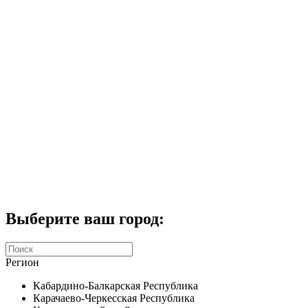
Комплекты домофонов
СКУД
Домофоны CTV
Портфолио
Услуги
Акции
Калькулятор
Контакты
Заказать звонок
Выберите ваш город:
Регион
Кабардино-Балкарская Республика
Карачаево-Черкесская Республика