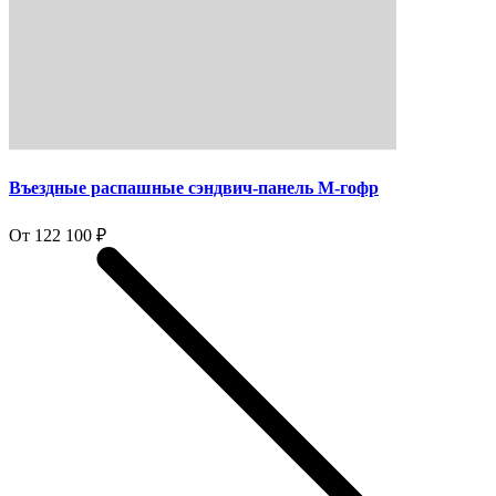
Въездные распашные сэндвич-панель M-гофр
От 122 100 ₽