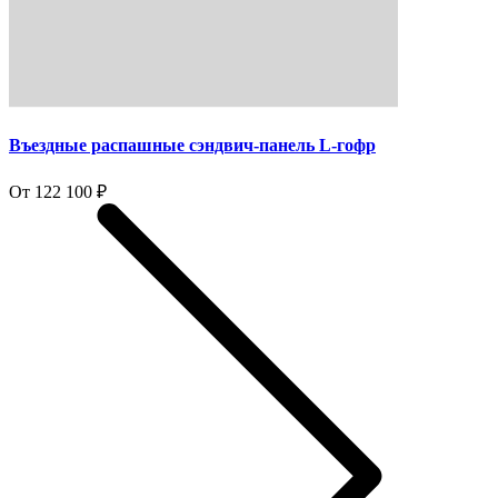
Въездные распашные сэндвич-панель L-гофр
От 122 100 ₽