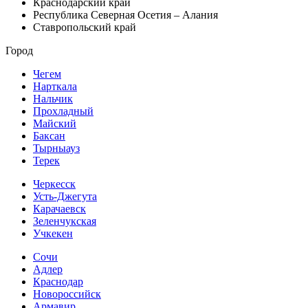
Краснодарский край
Республика Северная Осетия – Алания
Ставропольский край
Город
Чегем
Нарткала
Нальчик
Прохладный
Майский
Баксан
Тырныауз
Терек
Черкесск
Усть-Джегута
Карачаевск
Зеленчукская
Учкекен
Сочи
Адлер
Краснодар
Новороссийск
Армавир