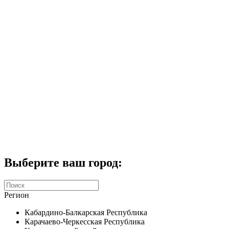
Комплекты домофонов
СКУД
Домофоны CTV
Портфолио
Услуги
Акции
Калькулятор
Контакты
Заказать звонок
Выберите ваш город:
Регион
Кабардино-Балкарская Республика
Карачаево-Черкесская Республика