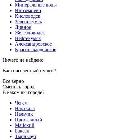
Минеральные воды
Иноземцево
Кисловодск
Зеленокумск
Дивное
Железноводск
Нефтекумск
Александровское
Красногвардейское
Ничего не найдено
Ваш населенный пункт
?
Все верно
Сменить город
В каком вы городе?
Чегем
Нарткала
Нальчик
Прохладный
Майский
Баксан
Тырныауз