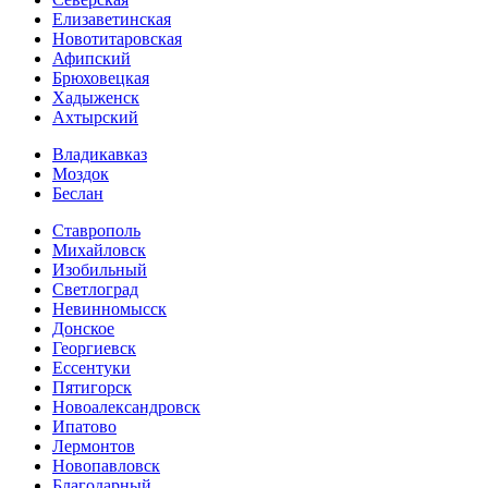
Елизаветинская
Новотитаровская
Афипский
Брюховецкая
Хадыженск
Ахтырский
Владикавказ
Моздок
Беслан
Ставрополь
Михайловск
Изобильный
Светлоград
Невинномысск
Донское
Георгиевск
Ессентуки
Пятигорск
Новоалександровск
Ипатово
Лермонтов
Новопавловск
Благодарный