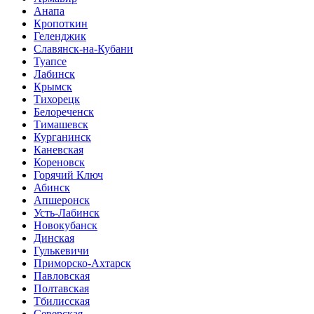
Анапа
Кропоткин
Геленджик
Славянск-на-Кубани
Туапсе
Лабинск
Крымск
Тихорецк
Белореченск
Тимашевск
Курганинск
Каневская
Кореновск
Горячий Ключ
Абинск
Апшеронск
Усть-Лабинск
Новокубанск
Динская
Гулькевичи
Приморско-Ахтарск
Павловская
Полтавская
Тбилисская
Северская