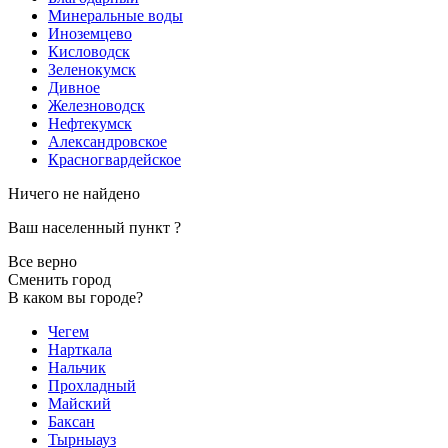
Минеральные воды
Иноземцево
Кисловодск
Зеленокумск
Дивное
Железноводск
Нефтекумск
Александровское
Красногвардейское
Ничего не найдено
Ваш населенный пункт
?
Все верно
Сменить город
В каком вы городе?
Чегем
Нарткала
Нальчик
Прохладный
Майский
Баксан
Тырныауз