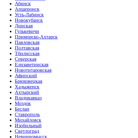
Абинск
Апшеронск
Усть-Лабинск
Новокубанск
Динская
Гулькевичи
Приморско-Ахтарск
Павловская
Полтавская
Тбилисская
Северская
Елизаветинская
Новотитаровская
Афипский
Брюховецкая
Хадыженск
Ахтырский
Владикавказ
Моздок
Беслан
Ставрополь
Михайловск
Изобильный
Светлоград
Невинномысск