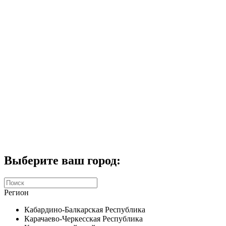
Комплекты домофонов
СКУД
Домофоны CTV
Портфолио
Услуги
Акции
Калькулятор
Контакты
Заказать звонок
Выберите ваш город:
Регион
Кабардино-Балкарская Республика
Карачаево-Черкесская Республика