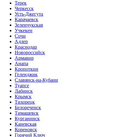
Терек
Черкесск
Усть-Джегута
Карачаевск
Зеленчукская
Учкекен
Сочи
Адлер
Краснодар
Новороссийск
Армавир
Анапа
Кропоткин
Геленджик
Славянск-на-Кубани
Туапсе
Лабинск
Крымск
Тихорецк
Белореченск
Тимашевск
Курганинск
Каневская
Кореновск
Горячий Ключ