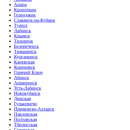
Анапа
Кропоткин
Геленджик
Славянск-на-Кубани
Туапсе
Лабинск
Крымск
Тихорецк
Белореченск
Тимашевск
Курганинск
Каневская
Кореновск
Горячий Ключ
Абинск
Апшеронск
Усть-Лабинск
Новокубанск
Динская
Гулькевичи
Приморско-Ахтарск
Павловская
Полтавская
Тбилисская
Северская