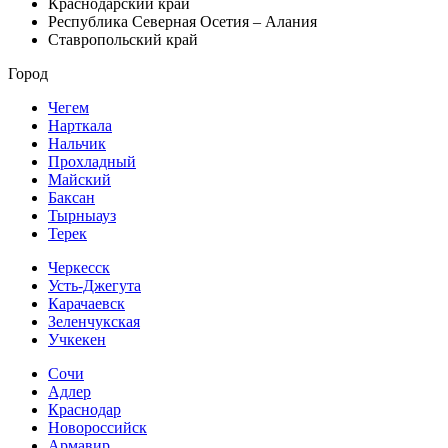
Краснодарский край
Республика Северная Осетия – Алания
Ставропольский край
Город
Чегем
Нарткала
Нальчик
Прохладный
Майский
Баксан
Тырныауз
Терек
Черкесск
Усть-Джегута
Карачаевск
Зеленчукская
Учкекен
Сочи
Адлер
Краснодар
Новороссийск
Армавир