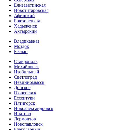
Елизаветинская
Новотитаровская
Афипский
Брюховецкая
Хадыженск
Ахтырский
Владикавказ
Моздок
Беслан
Ставрополь
Михайловск
Изобильный
Светлоград
Невинномысск
Донское
Георгиевск
Ессентуки
Пятигорск
Новоалександровск
Ипатово
Лермонтов
Новопавловск
Благодарный