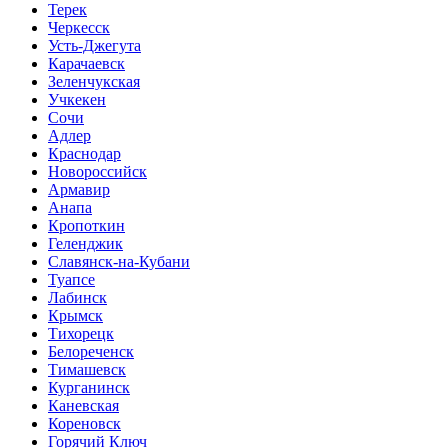
Терек
Черкесск
Усть-Джегута
Карачаевск
Зеленчукская
Учкекен
Сочи
Адлер
Краснодар
Новороссийск
Армавир
Анапа
Кропоткин
Геленджик
Славянск-на-Кубани
Туапсе
Лабинск
Крымск
Тихорецк
Белореченск
Тимашевск
Курганинск
Каневская
Кореновск
Горячий Ключ