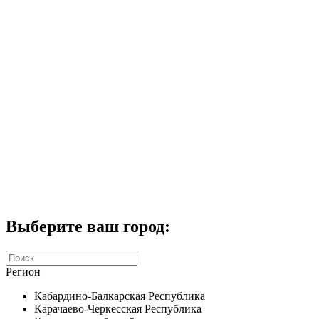
Комплекты домофонов
СКУД
Домофоны CTV
Портфолио
Услуги
Акции
Калькулятор
Контакты
Заказать звонок
Выберите ваш город:
Регион
Кабардино-Балкарская Республика
Карачаево-Черкесская Республика