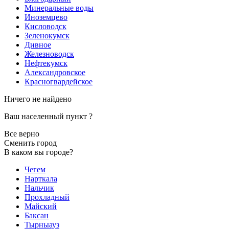
Минеральные воды
Иноземцево
Кисловодск
Зеленокумск
Дивное
Железноводск
Нефтекумск
Александровское
Красногвардейское
Ничего не найдено
Ваш населенный пункт
?
Все верно
Сменить город
В каком вы городе?
Чегем
Нарткала
Нальчик
Прохладный
Майский
Баксан
Тырныауз