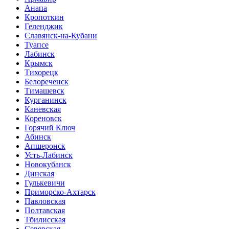
Анапа
Кропоткин
Геленджик
Славянск-на-Кубани
Туапсе
Лабинск
Крымск
Тихорецк
Белореченск
Тимашевск
Курганинск
Каневская
Кореновск
Горячий Ключ
Абинск
Апшеронск
Усть-Лабинск
Новокубанск
Динская
Гулькевичи
Приморско-Ахтарск
Павловская
Полтавская
Тбилисская
Северская