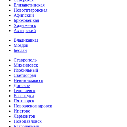
Елизаветинская
Новотитаровская
Афипский
Брюховецкая
Хадыженск
Ахтырский
Владикавказ
Моздок
Беслан
Ставрополь
Михайловск
Изобильный
Светлоград
Невинномысск
Донское
Георгиевск
Ессентуки
Пятигорск
Новоалександровск
Ипатово
Лермонтов
Новопавловск
Благодарный