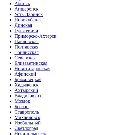
Абинск
Апшеронск
Усть-Лабинск
Новокубанск
Динская
Гулькевичи
Приморско-Ахтарск
Павловская
Полтавская
Тбилисская
Северская
Елизаветинская
Новотитаровская
Афипский
Брюховецкая
Хадыженск
Ахтырский
Владикавказ
Моздок
Беслан
Ставрополь
Михайловск
Изобильный
Светлоград
Невинномысск