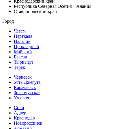
Краснодарский край
Республика Северная Осетия – Алания
Ставропольский край
Город
Чегем
Нарткала
Нальчик
Прохладный
Майский
Баксан
Тырныауз
Терек
Черкесск
Усть-Джегута
Карачаевск
Зеленчукская
Учкекен
Сочи
Адлер
Краснодар
Новороссийск
Армавир