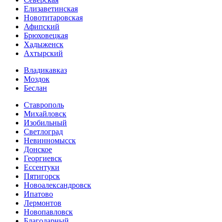
Елизаветинская
Новотитаровская
Афипский
Брюховецкая
Хадыженск
Ахтырский
Владикавказ
Моздок
Беслан
Ставрополь
Михайловск
Изобильный
Светлоград
Невинномысск
Донское
Георгиевск
Ессентуки
Пятигорск
Новоалександровск
Ипатово
Лермонтов
Новопавловск
Благодарный