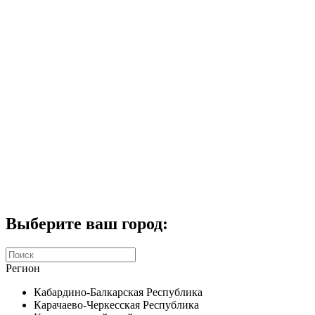
Комплекты домофонов
СКУД
Домофоны CTV
Портфолио
Услуги
Акции
Калькулятор
Контакты
Заказать звонок
Выберите ваш город:
Регион
Кабардино-Балкарская Республика
Карачаево-Черкесская Республика