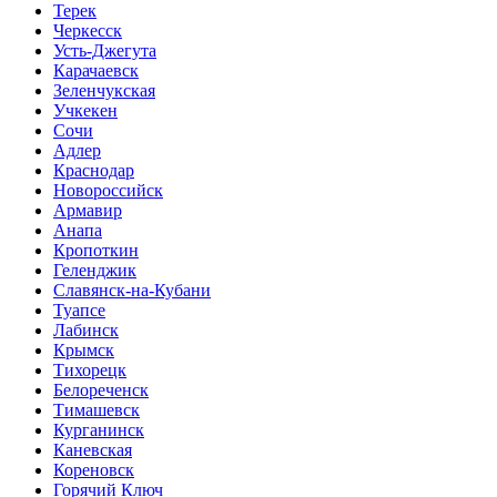
Терек
Черкесск
Усть-Джегута
Карачаевск
Зеленчукская
Учкекен
Сочи
Адлер
Краснодар
Новороссийск
Армавир
Анапа
Кропоткин
Геленджик
Славянск-на-Кубани
Туапсе
Лабинск
Крымск
Тихорецк
Белореченск
Тимашевск
Курганинск
Каневская
Кореновск
Горячий Ключ