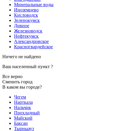
Минеральные воды
Иноземцево
Кисловодск
Зеленокумск
Дивное
Железноводск
Нефтекумск
Александровское
Красногвардейское
Ничего не найдено
Ваш населенный пункт
?
Все верно
Сменить город
В каком вы городе?
Чегем
Нарткала
Нальчик
Прохладный
Майский
Баксан
Тырныауз