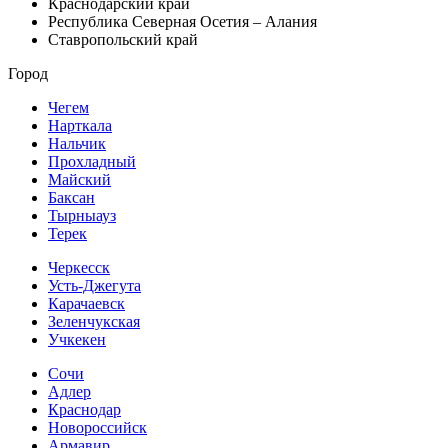
Краснодарский край
Республика Северная Осетия – Алания
Ставропольский край
Город
Чегем
Нарткала
Нальчик
Прохладный
Майский
Баксан
Тырныауз
Терек
Черкесск
Усть-Джегута
Карачаевск
Зеленчукская
Учкекен
Сочи
Адлер
Краснодар
Новороссийск
Армавир