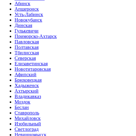
Абинск
Апшеронск
Усть-Лабинск
Новокубанск
Динская
Гулькевичи
Приморско-Ахтарск
Павловская
Полтавская
Тбилисская
Северская
Елизаветинская
Новотитаровская
Афипский
Брюховецкая
Хадыженск
Ахтырский
Владикавказ
Моздок
Беслан
Ставрополь
Михайловск
Изобильный
Светлоград
Невинномысск