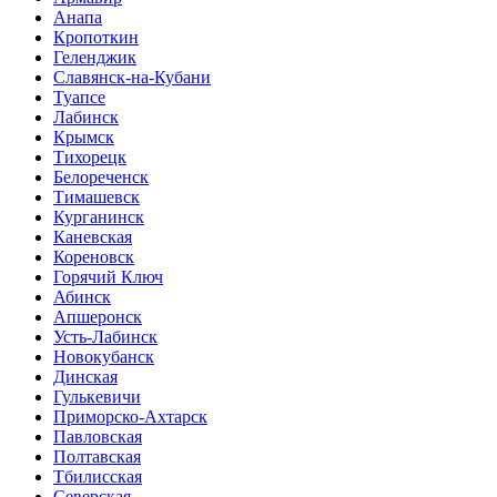
Анапа
Кропоткин
Геленджик
Славянск-на-Кубани
Туапсе
Лабинск
Крымск
Тихорецк
Белореченск
Тимашевск
Курганинск
Каневская
Кореновск
Горячий Ключ
Абинск
Апшеронск
Усть-Лабинск
Новокубанск
Динская
Гулькевичи
Приморско-Ахтарск
Павловская
Полтавская
Тбилисская
Северская