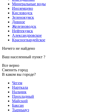
Минеральные воды
Иноземцево
Кисловодск
Зеленокумск
Дивное
Железноводск
Нефтекумск
Александровское
Красногвардейское
Ничего не найдено
Ваш населенный пункт
?
Все верно
Сменить город
В каком вы городе?
Чегем
Нарткала
Нальчик
Прохладный
Майский
Баксан
Тырныауз