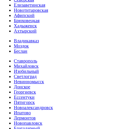
Елизаветинская
Новотитаровская
Афипский
Брюховецкая
Хадыженск
Ахтырский
Владикавказ
Моздок
Беслан
Ставрополь
Михайловск
Изобильный
Светлоград
Невинномысск
Донское
Георгиевск
Ессентуки
Пятигорск
Новоалександровск
Ипатово
Лермонтов
Новопавловск
Благодарный