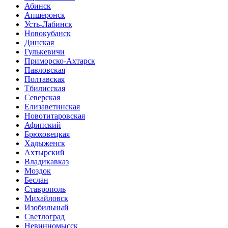
Абинск
Апшеронск
Усть-Лабинск
Новокубанск
Динская
Гулькевичи
Приморско-Ахтарск
Павловская
Полтавская
Тбилисская
Северская
Елизаветинская
Новотитаровская
Афипский
Брюховецкая
Хадыженск
Ахтырский
Владикавказ
Моздок
Беслан
Ставрополь
Михайловск
Изобильный
Светлоград
Невинномысск