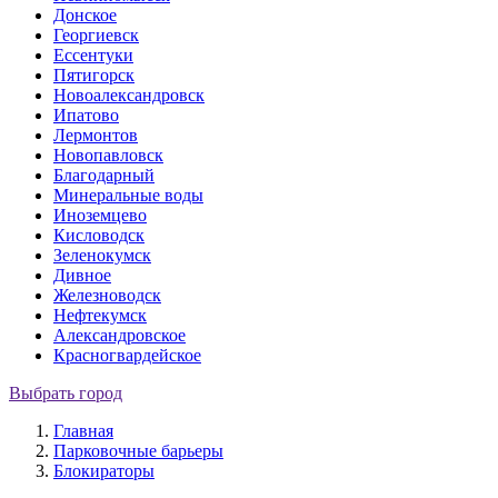
Донское
Георгиевск
Ессентуки
Пятигорск
Новоалександровск
Ипатово
Лермонтов
Новопавловск
Благодарный
Минеральные воды
Иноземцево
Кисловодск
Зеленокумск
Дивное
Железноводск
Нефтекумск
Александровское
Красногвардейское
Выбрать город
Главная
Парковочные барьеры
Блокираторы