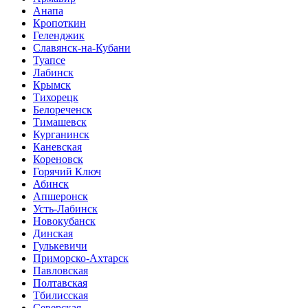
Анапа
Кропоткин
Геленджик
Славянск-на-Кубани
Туапсе
Лабинск
Крымск
Тихорецк
Белореченск
Тимашевск
Курганинск
Каневская
Кореновск
Горячий Ключ
Абинск
Апшеронск
Усть-Лабинск
Новокубанск
Динская
Гулькевичи
Приморско-Ахтарск
Павловская
Полтавская
Тбилисская
Северская