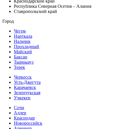
Краснодарский край
Республика Северная Осетия – Алания
Ставропольский край
Город
Чегем
Нарткала
Нальчик
Прохладный
Майский
Баксан
Тырныауз
Терек
Черкесск
Усть-Джегута
Карачаевск
Зеленчукская
Учкекен
Сочи
Адлер
Краснодар
Новороссийск
Армавир