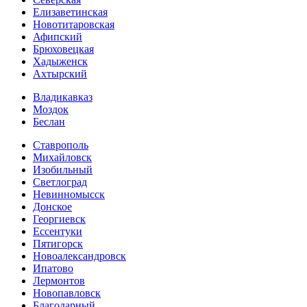
Елизаветинская
Новотитаровская
Афипский
Брюховецкая
Хадыженск
Ахтырский
Владикавказ
Моздок
Беслан
Ставрополь
Михайловск
Изобильный
Светлоград
Невинномысск
Донское
Георгиевск
Ессентуки
Пятигорск
Новоалександровск
Ипатово
Лермонтов
Новопавловск
Благодарный