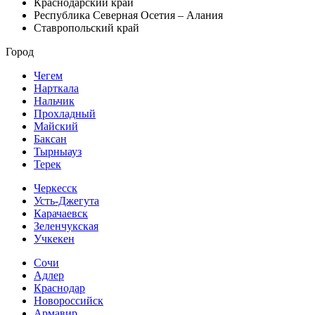
Краснодарский край
Республика Северная Осетия – Алания
Ставропольский край
Город
Чегем
Нарткала
Нальчик
Прохладный
Майский
Баксан
Тырныауз
Терек
Черкесск
Усть-Джегута
Карачаевск
Зеленчукская
Учкекен
Сочи
Адлер
Краснодар
Новороссийск
Армавир