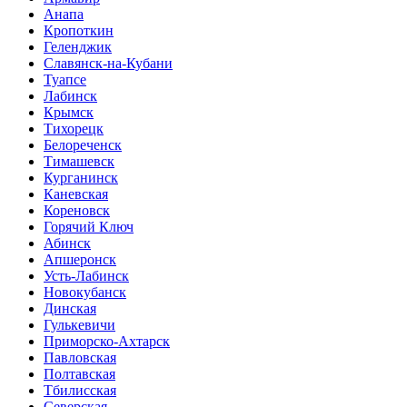
Анапа
Кропоткин
Геленджик
Славянск-на-Кубани
Туапсе
Лабинск
Крымск
Тихорецк
Белореченск
Тимашевск
Курганинск
Каневская
Кореновск
Горячий Ключ
Абинск
Апшеронск
Усть-Лабинск
Новокубанск
Динская
Гулькевичи
Приморско-Ахтарск
Павловская
Полтавская
Тбилисская
Северская