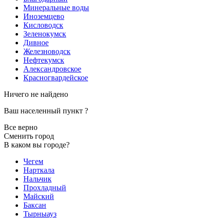
Минеральные воды
Иноземцево
Кисловодск
Зеленокумск
Дивное
Железноводск
Нефтекумск
Александровское
Красногвардейское
Ничего не найдено
Ваш населенный пункт
?
Все верно
Сменить город
В каком вы городе?
Чегем
Нарткала
Нальчик
Прохладный
Майский
Баксан
Тырныауз