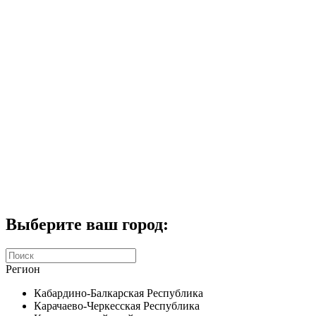
Комплекты домофонов
СКУД
Домофоны CTV
Портфолио
Услуги
Акции
Калькулятор
Контакты
Заказать звонок
Выберите ваш город:
Регион
Кабардино-Балкарская Республика
Карачаево-Черкесская Республика